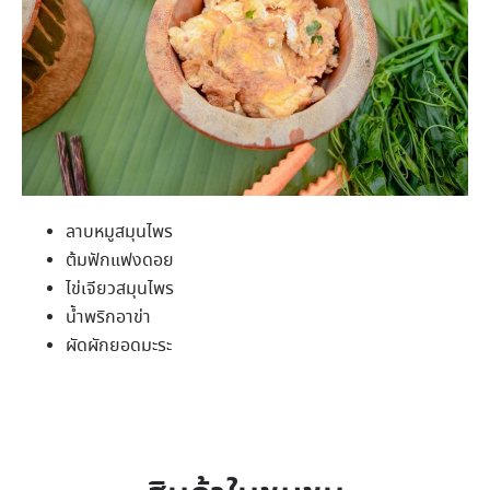
ลาบหมูสมุนไพร
ต้มฟักแฟงดอย
ไข่เจียวสมุนไพร
น้ำพริกอาข่า
ผัดผักยอดมะระ