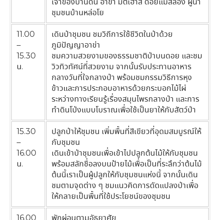
เจ้าของบ้านดิน อาข่า มัตเฮ้าส์ ดอยแม่สลอง ผู้นำ
ชุมชนบ้านหล่อโย
11.00
เดินป่าชุมชน ชมวิถีการใช้ชีวิตในป่าด้วย
–
ภูมิปัญญาอาข่า
15.30
ชมความสวยงามของธรรมชาติป่าบนดอย และชม
น.
วิวทิวทัศน์ที่สวยงาม จากนั้นรับประทานอาหาร
กลางวันที่ใจกลางป่า พร้อมชมกรรมวิธีการหุง
ข้าวและการประกอบอาหารด้วยกระบอกไม้ไผ่
ระหว่างทางเรียนรู้เรื่องสมุนไพรกลางป่า และการ
ทำดินโป่งแบบโบราณเพื่อใช้เป็นยาให้กับสัตว์ป่า
15.30
ปลูกป่าให้ชุมชน เพิ่มพื้นที่สีเขียวที่อุดมสมบูรณ์ให้
–
กับชุมชน
16.00
เดินเข้าป่าชุมชนเพื่อเข้าไปปลูกต้นไม้ให้กับชุมชน
น.
พร้อมสลักชื่อลงบนป้ายไม้เพื่อเป็นที่ระลึกว่าต้นไม้
ต้นนี้เราเป็นผู้ปลูกให้กับชุมชนแห่งนี้ จากนั้นเดิน
ชมตามจุดต่าง ๆ ชมแนวคิดการดัดแปลงป่าเพื่อ
ให้กลายเป็นพื้นที่ใช้ประโยชน์ของชุมชน
16.00
พักผ่อนตามอัธยาศัย