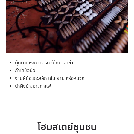
ตุ๊กตาแห่งความรัก (ตุ๊กตาอาข่า)
กำไลข้อมือ
งานฝีมือแกะสลัก เช่น ย่าม หรือหมวก
น้ำผึ้งป่า, ชา, กาแฟ
โฮมสเตย์ชุมชน