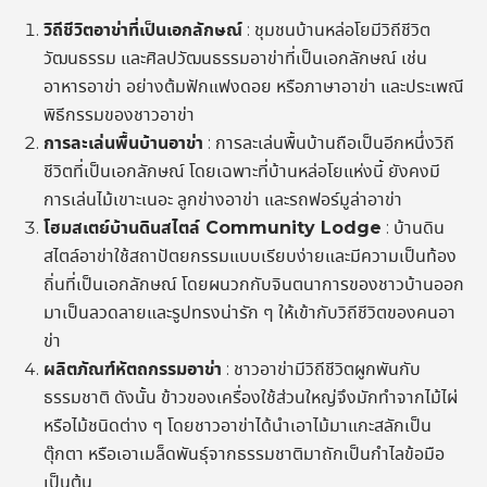
วิถีชีวิตอาข่าที่เป็นเอกลักษณ์
: ชุมชนบ้านหล่อโยมีวิถีชีวิต
วัฒนธรรม และศิลปวัฒนธรรมอาข่าที่เป็นเอกลักษณ์ เช่น
อาหารอาข่า อย่างต้มฟักแฟงดอย หรือภาษาอาข่า และประเพณี
พิธีกรรมของชาวอาข่า
การละเล่นพื้นบ้านอาข่า
: การละเล่นพื้นบ้านถือเป็นอีกหนึ่งวิถี
ชีวิตที่เป็นเอกลักษณ์ โดยเฉพาะที่บ้านหล่อโยแห่งนี้ ยังคงมี
การเล่นไม้เขาะเนอะ ลูกข่างอาข่า และรถฟอร์มูล่าอาข่า
โฮมสเตย์บ้านดินสไตล์ Community Lodge
: บ้านดิน
สไตล์อาข่าใช้สถาปัตยกรรมแบบเรียบง่ายและมีความเป็นท้อง
ถิ่นที่เป็นเอกลักษณ์ โดยผนวกกับจินตนาการของชาวบ้านออก
มาเป็นลวดลายและรูปทรงน่ารัก ๆ ให้เข้ากับวิถีชีวิตของคนอา
ข่า
ผลิตภัณฑ์หัตถกรรมอาข่า
: ชาวอาข่ามีวิถีชีวิตผูกพันกับ
ธรรมชาติ ดังนั้น ข้าวของเครื่องใช้ส่วนใหญ่จึงมักทำจากไม้ไผ่
หรือไม้ชนิดต่าง ๆ โดยชาวอาข่าได้นำเอาไม้มาแกะสลักเป็น
ตุ๊กตา หรือเอาเมล็ดพันธุ์จากธรรมชาติมาถักเป็นกำไลข้อมือ
เป็นต้น