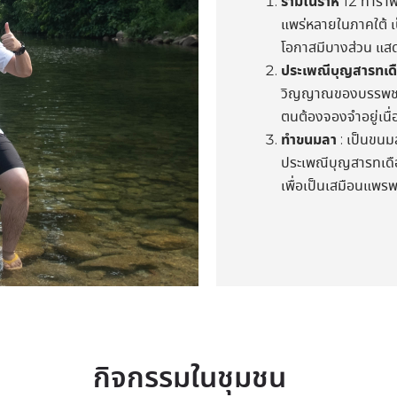
รำมโนราห์
12 ท่ารำพ
แพร่หลายในภาคใต้ เป
โอกาสมีบางส่วน แสด
ประเพณีบุญสารทเด
วิญญาณของบรรพชนและญ
ตนต้องจองจำอยู่เนื่
ทำขนมลา
: เป็นขนม
ประเพณีบุญสารทเดือน
เพื่อเป็นเสมือนแพรพ
กิจกรรมในชุมชน