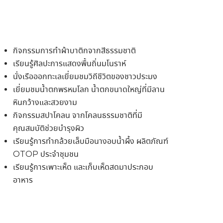
กิจกรรมการทำผ้าบาติกจากสีธรรมชาติ
เรียนรู้ศิลปะการแสดงพื้นถิ่นมโนราห์
นั่งเรือออกทะเลเยี่ยมชมวิถีชีวิตของชาวประมง
เยี่ยมชมน้ำตกพรหมโลก น้ำตกขนาดใหญ่ที่มีลาน
หินกว้างและสวยงาม
กิจกรรมสปาโคลน จากโคลนธรรมชาติที่มี
คุณสมบัติช่วยบำรุงผิว
เรียนรู้การทำกล้วยเล็บมือนางอบน้ำผึ้ง ผลิตภัณฑ์
OTOP ประจำชุมชน
เรียนรู้การเพาะเห็ด และเก็บเห็ดสดมาประกอบ
อาหาร