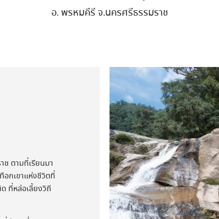
อ. พรหมคีรี จ.นครศรีธรรมราช
าช ตามที่เรียนมา
อกเขาแห่งชีวิตที่
่หล่อเลี้ยงวิถี