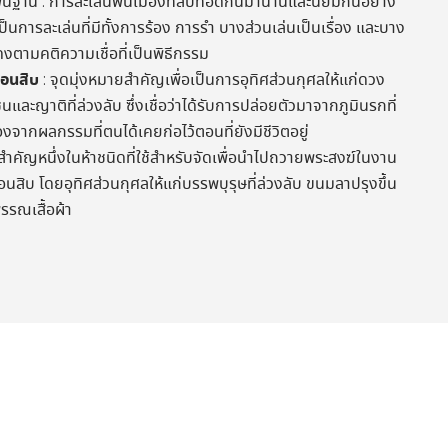
ื้นฐาน : การละเล่นพื้นเมืองที่สืบทอดกันมานานและนิยมกันอย่าง
็นการละเล่นที่มีทั้งการร้อง การรำ บางส่วนเล่นเป็นเรื่อง และบาง
งตามคติความเชื่อที่เป็นพิธีกรรม
ือนสิบ
: จุดมุ่งหมายสำคัญเพื่อเป็นการอุทิศส่วนกุศลให้แก่ดวง
าติที่ล่วงลับ ซึ่งเชื่อว่าได้รับการปล่อยตัวมาจากภูมินรกที่
องจากผลกรรมที่ตนได้เคยก่อไว้ตอนที่ยังมีชีวิตอยู่
สำคัญหนึ่งในห้าชนิดที่ใช้สำหรับจัดเพื่อนำไปถวายพระสงฆ์ในงาน
สิบ โดยอุทิศส่วนกุศลให้แก่บรรพบุรุษที่ล่วงลับ ขนมลาปรุงขึ้น
รรณเสื้อผ้า