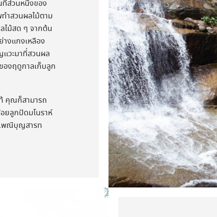
ที่ส่วนหนึ่งของ
ชีพทำสวนผลไม้ตาม
ผลไม้สด ๆ จากต้น
อย่างแกงเหลือง
อิญแวะมาที่สวนผล
ะของฤดูกาลเก็บลูก
ท้ คุณก็สามารถ
ร้อยลูกปัดมโนราห์
ะเพณีบุญสารท