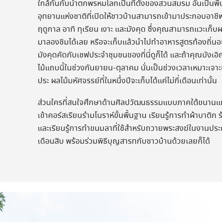
ใกล้กันกับน้ำตกพรหมโลกเป็นที่ตั้งของสวนสมรม อันเป็นพื้น
อุทยานแห่งชาติที่เปิดให้ชาวบ้านสามารถเข้ามาประกอบอา
ฤดูกาล อาทิ ทุเรียน เงาะ และมังคุด ซึ่งคุณสามารถแวะเก็บ
มาลองชิมได้เลย หรือจะเก็บแล้วนำไปทำอาหารสูตรท้องถิ่น
มังคุดคัดกับเชฟประจำชุมชนของที่นี่ดูก็ได้ และถ้าคุณบังเ
ไม้แถบนี้ในช่วงกันยายน-ตุลาคม นั่นเป็นช่วงเวลาเหมาะเจา
ประ ผลไม้มหัศจรรย์ที่ในหนึ่งปีจะเก็บได้แค่ไม่กี่เดือนเท่านั้น
ส่วนใครที่สนใจศึกษาด้านศิลปวัฒนธรรมแบบภาคใต้ขนานแ
เข้าคอร์สเรียนรำมโนราห์ขั้นพื้นฐาน เรียนรู้การทำผ้าบาติก 
และเรียนรู้การทำขนมลาที่ใช้สำหรับถวายพระสงฆ์ในงานปร
เดือนสิบ พร้อมร่วมพิธีบุญสารทกับชาวบ้านด้วยเลยก็ได้