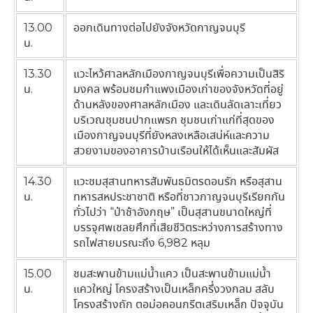
13.00
ออกเดินทางต่อไปยังจังหวัดกาญจนบุรี
น.
13.30
แวะไหว้ศาลหลักเมืองกาญจนบุรีเพื่อความเป็นสิริ
น.
มงคล พร้อมชมกำแพงเมืองเก่าของจังหวัดที่อยู่
ด้านหลังของศาลหลักเมือง และเดินลัดเลาะเที่ยว
บริเวณชุมชนปากแพรก ชุมชนเก่าแก่ที่สุดของ
เมืองกาญจนบุรีที่ยังหลงเหลือเสน่ห์และความ
สวยงามของอาคารบ้านเรือนให้ได้เห็นและสัมผัส
14.30
แวะชมสุสานทหารสัมพันธมิตรดอนรัก หรือสุสาน
น.
ทหารสหประชาชาติ หรือที่ชาวกาญจนบุรีเรียกกัน
ทั่วไปว่า “ป่าช้าอังกฤษ” เป็นสุสานขนาดใหญ่ที่
บรรจุศพเชลยศึกที่เสียชีวิตระหว่างการสร้างทาง
รถไฟสายมรณะถึง 6,982 หลุม
15.00
ชมสะพานข้ามแม่น้ำแคว เป็นสะพานข้ามแม่น้ำ
น.
แควใหญ่ โครงสร้างเป็นเหล็กครึ่งวงกลม สลับ
โครงสร้างถัก ตอม่อคอนกรีตเสริมเหล็ก ปัจจุบัน