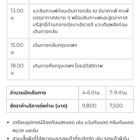
13.00
แวะชิมกาแฟก่อนเดินทางกลับ ณ มีนาคาเฟ่ คาเฟ่
น.
บรรยากาศสบาย ๆ พร้อมชิมกาแฟและสูดอากาศ
บริสุทธิ์ท่ามกลางทุ่งนาเขียวขจี แวะเติมพลังก่อน
เดินทางกลับ
15.00
เดินทางกลับกรุงเทพฯ
น.
18.00
เดินทางถึงกรุงเทพฯ โดยสวัสดิภาพ
น.
จำนวนนักเดินทาง
4-6 ท่าน
7-9 ท่าน
อัตราค่าบริการต่อท่าน (บาท)
9,800
7,500
เตรียมอุปกรณ์ป้องกันแสงแดด เช่น แว่นกันแดด ครีมกันแดด
หมวก และร่ม
สวมเสื้อผ้าที่ใส่สบายและรองเท้าที่กะทัดรัด เช่น รองเท้าผ้าใบ