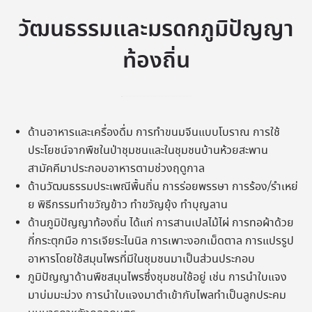
วัฒนธรรมและมรดกภูมิปัญญา
ท้องถิ่น
ด้านอาหารและเครื่องดื่ม การทำขนมจีนแบบโบราณ การใช้
ประโยชน์จากพืชในป่าชุมชนและในชุมชนบ้านห้วยสะพาน
สามัคคีมาประกอบอาหารตามช่วงฤดูกาล
ด้านวัฒนธรรมประเพณีพื้นถิ่น การร่อยพรรษา การร้อง/รำเหย่
ย พิธีกรรมทำขวัญข้าว ทำขวัญยุ้ง ทำบุญลาน
ด้านภูมิปัญญาท้องถิ่น ได้แก่ การสานเปลไม้ไผ่ การทอผ้าด้วย
กี่กระตุกมือ การเจียระไนนิล การเพาะงอกเม็ดตาล การแปรรูป
อาหารโดยใช้สมุนไพรที่มีในชุมชนมาเป็นส่วนประกอบ
ภูมิปัญญาด้านพืชสมุนไพรซึ่งชุมชนใช้อยู่ เช่น การนำใบแจง
มาบ่มมะม่วง การนำใบแจงมาตำเข้ากับไพลทำเป็นลูกประคม