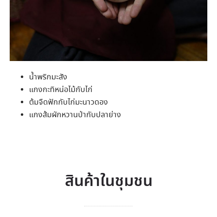
น้ำพริกมะสัง
แกงกะทิหน่อไม้กับไก่
ต้มจืดฟักกับไก่มะนาวดอง
แกงส้มผักหวานป่ากับปลาย่าง
สินค้าในชุมชน