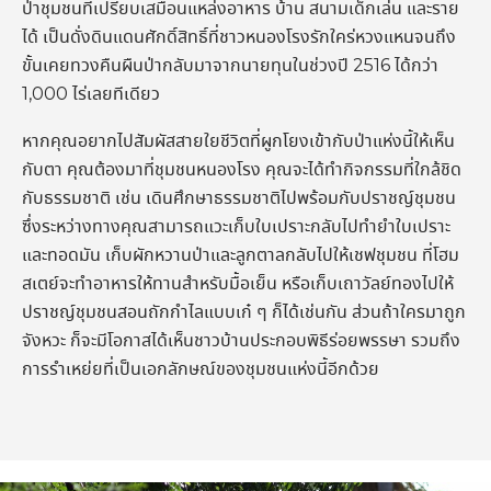
ป่าชุมชนที่เปรียบเสมือนแหล่งอาหาร บ้าน สนามเด็กเล่น และราย
ได้ เป็นดั่งดินแดนศักดิ์สิทธิ์ที่ชาวหนองโรงรักใคร่หวงแหนจนถึง
ขั้นเคยทวงคืนผืนป่ากลับมาจากนายทุนในช่วงปี 2516 ได้กว่า
1,000 ไร่เลยทีเดียว
หากคุณอยากไปสัมผัสสายใยชีวิตที่ผูกโยงเข้ากับป่าแห่งนี้ให้เห็น
กับตา คุณต้องมาที่ชุมชนหนองโรง คุณจะได้ทำกิจกรรมที่ใกล้ชิด
กับธรรมชาติ เช่น เดินศึกษาธรรมชาติไปพร้อมกับปราชญ์ชุมชน
ซึ่งระหว่างทางคุณสามารถแวะเก็บใบเปราะกลับไปทำยำใบเปราะ
และทอดมัน เก็บผักหวานป่าและลูกตาลกลับไปให้เชฟชุมชน ที่โฮม
สเตย์จะทำอาหารให้ทานสำหรับมื้อเย็น หรือเก็บเถาวัลย์ทองไปให้
ปราชญ์ชุมชนสอนถักกำไลแบบเก๋ ๆ ก็ได้เช่นกัน ส่วนถ้าใครมาถูก
จังหวะ ก็จะมีโอกาสได้เห็นชาวบ้านประกอบพิธีร่อยพรรษา รวมถึง
การรำเหย่ยที่เป็นเอกลักษณ์ของชุมชนแห่งนี้อีกด้วย