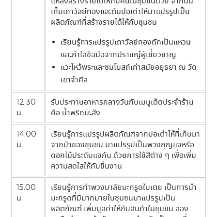
แหล่งสร้างรายได้ให้กับคนในชุมชนด้วย จากนั้น
เก็บเถาวัลย์ทองและต้นปอเต่าไห้มาแปรรูปเป็น
ผลิตภัณฑ์ที่สร้างรายได้ให้กับชุมชน
เรียนรู้การแปรรูปเถาวัลย์ทองถักเป็นแหวน
และกำไลข้อมือจากปราชญ์ผู้เชี่ยวชาญ
แวะไหว้พระและชมโบสถ์เก่าสมัยอยุธยา ณ วัด
เขาจำศีล
12.30
รับประทานอาหารกลางวันกับเมนูเด็ดประจำร้าน
น.
คือ น้ำพริกมะสัง
14.00
เรียนรู้การแปรรูปผลิตภัณฑ์จากปอเต่าไห้ที่เก็บมา
น.
จากป่าของชุมชน มาแปรรูปเป็นพวงกุญแจหรือ
ดอกไม้ประดับแจกัน ด้วยการใช้สีต่าง ๆ เพื่อเพิ่ม
ความสดใสให้กับชิ้นงาน
15.00
เรียนรู้การทำพวงมาลัยมะกรูดใบเตย เป็นการนำ
น.
มะกรูดที่มีมากมายในชุมชนมาแปรรูปเป็น
ผลิตภัณฑ์ เพิ่มมูลค่าให้กับสินค้าในชุมชน ลอง