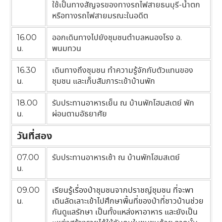
ใช้เป็นทางสัญจรของทางรถไฟสายธนบุรี-น้ำตก
หรือทางรถไฟสายมรณะในอดีต
16.00
ออกเดินทางไปยังชุมชนตำบลหนองโรง อ.
น.
พนมทวน
16.30
เดินทางถึงชุมชน ทำความรู้จักกับตัวแทนของ
น.
ชุมชน และเก็บสัมภาระเข้าบ้านพัก
18.00
รับประทานอาหารเย็น ณ บ้านพักโฮมสเตย์ พัก
น.
ผ่อนตามอัธยาศัย
วันที่สอง
07.00
รับประทานอาหารเช้า ณ บ้านพักโฮมสเตย์
น.
09.00
เรียนรู้เรื่องป่าชุมชนจากปราชญ์ชุมชน ที่จะพา
น.
เดินลัดเลาะเข้าไปศึกษาพื้นที่ของป่าที่ชาวบ้านช่วย
กันดูแลรักษา เป็นทั้งแหล่งหาอาหาร และยังเป็น