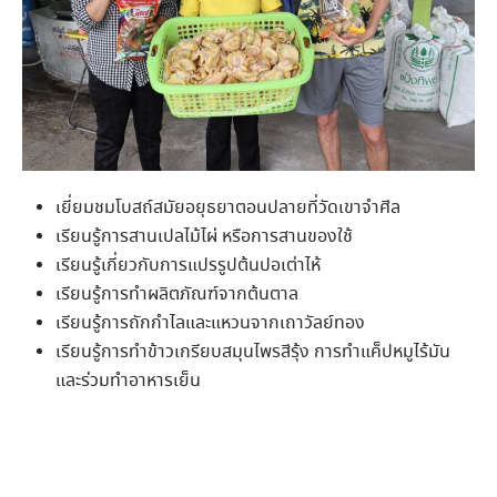
เยี่ยมชมโบสถ์สมัยอยุธยาตอนปลายที่วัดเขาจำศีล
เรียนรู้การสานเปลไม้ไผ่ หรือการสานของใช้
เรียนรู้เกี่ยวกับการแปรรูปต้นปอเต่าไห้
เรียนรู้การทำผลิตภัณฑ์จากต้นตาล
เรียนรู้การถักกำไลและแหวนจากเถาวัลย์ทอง
เรียนรู้การทำข้าวเกรียบสมุนไพรสีรุ้ง การทำแค็ปหมูไร้มัน
และร่วมทำอาหารเย็น