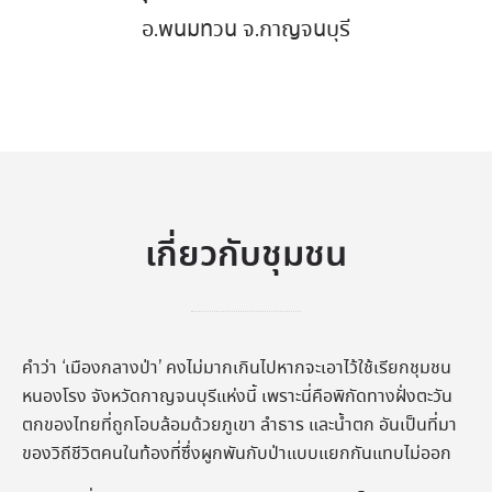
อ.พนมทวน จ.กาญจนบุรี
เกี่ยวกับชุมชน
คำว่า ‘เมืองกลางป่า’ คงไม่มากเกินไปหากจะเอาไว้ใช้เรียกชุมชน
หนองโรง จังหวัดกาญจนบุรีแห่งนี้ เพราะนี่คือพิกัดทางฝั่งตะวัน
ตกของไทยที่ถูกโอบล้อมด้วยภูเขา ลำธาร และน้ำตก อันเป็นที่มา
ของวิถีชีวิตคนในท้องที่ซึ่งผูกพันกับป่าแบบแยกกันแทบไม่ออก