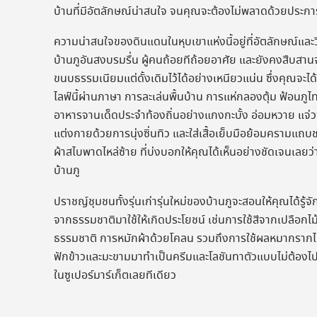
บ้านที่มีอัตลักษณ์น่าสนใจ จนคุณจะต้องไม่พลาดด้วยประกา
ความน่าสนใจของดินแดนในหุบเขาแห่งนี้อยู่ที่อัตลักษณ์และว
บ้านภูอันสงบรมรื่น ผู้คนถ้อยทีถ้อยอาศัย และยังคงสืบสา
ขนบธรรมเนียมแต่ดั้งเดิมไว้ได้อย่างเหนียวแน่น ซึ่งคุณจะได
ไลฟ์นี้ผ่านภาษา การละเล่นพื้นบ้าน การแห่กลองตุ้ม ฟ้อนภูไ
อาหารจานเด็ดประจำท้องถิ่นอย่างแกงกะบั้ง อ่อมหวาย แจ่
แต่งกายด้วยการนุ่งซิ่นทิว และใส่เสื้อเย็บมือย้อมครามแถ
ผ้าสไบพาดไหล่ซ้าย ที่บ่งบอกให้คุณได้เห็นอย่างชัดเจนเลยว่
บ้านภู
ปราชญ์ชุมชนทั้งรุ่นเก่ารุ่นใหม่ของบ้านภูจะสอนให้คุณได้รู้จ
จากธรรมชาติมาใช้ให้เกิดประโยชน์ เช่นการใช้สีจากเปลือกไ
ธรรมชาติ การหมักผ้าด้วยโคลน รวมถึงการใช้ผลหมากรากไม้
ฟักข้าวและมะขามมาทำเป็นครีมและโลชันทาตัวแบบไม่ต้องไ
ในซูเปอร์มาร์เก็ตเลยทีเดียว