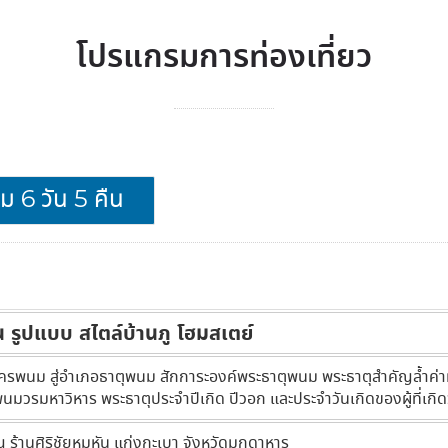
โปรแกรมการท่องเที่ยว
 6 วัน 5 คืน
น รูปแบบ สไตล์บ้านภู โฮมสเตย์
รพนม สู่อำเภอธาตุพนม สักการะองค์พระธาตุพนม พระธาตุสำคัญล้ำค
พนมวรมหาวิหาร พระธาตุประจำปีเกิด ปีวอก และประจำวันเกิดของผู้ที่เกิด
้านศิริชัยหมูหัน แก่งกะเบา จังหวัดมุกดาหาร