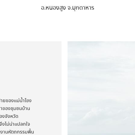
อ.หนองสูง จ.มุกดาหาร
ซ้ายของแม่น้ำโขง
ี่มาของชุมชนบ้าน
ของจังหวัด
ึงไม่น่าแปลกใจ
และงานหัตถกรรมพื้น