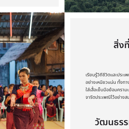
สิ่ง
เรียนรู้วิถีชีวิตและปร
อย่างเหนียวแน่น ทั้งทา
ใส่เสื้อเย็บมือย้อมครา
จารีตประเพณีไว้อย่างส
วัฒนธรร