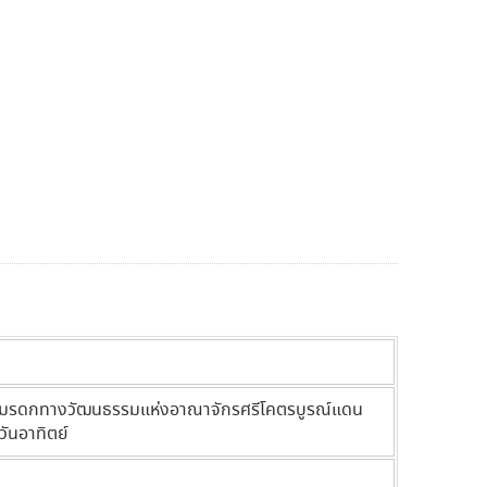
่ามรดกทางวัฒนธรรมแห่งอาณาจักรศรีโคตรบูรณ์แดน
วันอาทิตย์