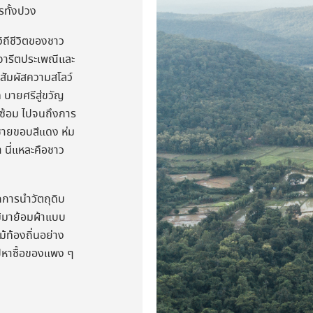
รทั้งปวง
ิถีชีวิตของชาว
นจารีตประเพณีและ
้สัมผัสความสโลว์
ท บายศรีสู่ขวัญ
วซ้อม ไปจนถึงการ
บชายขอบสีแดง ห่ม
า นี่แหละคือชาว
ักการนำวัตถุดิบ
ม้มาย้อมผ้าแบบ
ท้องถิ่นอย่าง
ปหาซื้อของแพง ๆ