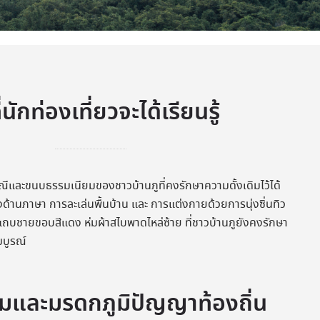
ที่นักท่องเที่ยวจะได้เรียนรู้
ะเพณีและขนบธรรมเนียมของชาวบ้านภูที่คงรักษาความดั้งเดิมไว้ได้
งด้านภาษา การละเล่นพื้นบ้าน และ การแต่งกายด้วยการนุ่งซิ่นทิว
มแถบชายขอบสีแดง ห่มผ้าสไบพาดไหล่ซ้าย ที่ชาวบ้านภูยังคงรักษา
มบูรณ์
มและมรดกภูมิปัญญาท้องถิ่น