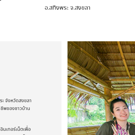
อ.สทิงพระ จ.สงขลา
ระ จังหวัดสงขลา
อาชีพของชาวบ้าน
ินเทอร์เน็ตเพื่อ