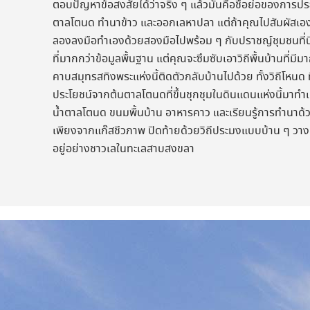
ตอบปัญหาข้อสงสัยได้ว่าจริง ๆ แล้วมันคือชื่อย่อของการป
ตาลโตนด ทำนาข้าว และออกเลหาปลา แต่ถ้าคุณไปสัมผัสเอ
ลองลงมือทำเองด้วยสองมือไปพร้อม ๆ กับปราชญ์ชุมชนที่น
ที่มากกว่าข้อมูลพื้นฐาน แต่คุณจะซึมซับเอาวิถีพื้นบ้านที่มีม
คาบสมุทรสทิงพระแห่งนี้ติดตัวกลับบ้านไปด้วย ทั้งวิถีโหนด 
ประโยชน์จากต้นตาลโตนดที่ขึ้นชุกชุมในดินแดนแห่งนี้มาทำเค
น้ำตาลโตนด ขนมพื้นบ้าน อาหารคาว และเรียนรู้การทำนาด้
เพียงจากแก๊สชีวภาพ ปิดท้ายด้วยวิถีประมงแบบบ้าน ๆ ว
อยู่อย่างชาวเลในทะเลสาบสงขลา