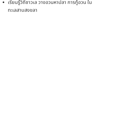
เรียนรู้วิถีชาวเล วางอวนหาปลา การกู้อวน ใน
ทะเลสาบสงขลา