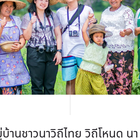
ู่บ้านชาวนาวิถีไทย วิถีโหนด นา