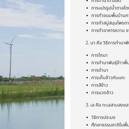
การทำน้ำตาลสด
การแปรรูปน้ำตาลโ
การทำขนมพื้นบ้านก
การทำสบู่สมุนไพรต
การทำอาหารหวาน อ
2. นา คือ วิธีการทำนาพัน
การไถนา
การทำนาพันธุ์ข้าวพื้
การดำนา
การเก็บข้าวกับแกะ
การสีข้าว
การนวดข้าว
3. เล คือ ทะเลสาบสงขล
วิธีการประมง
ศึกษาธรรมชาติในพื้น