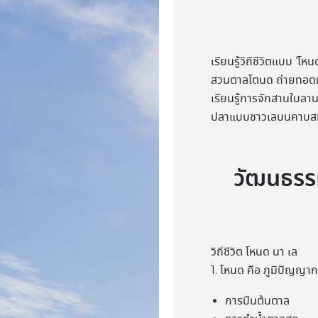
เรียนรู้วิถีชีวิตแบบ ‘โ
สวนตาลโตนด ถ่ายทอดผ่า
เรียนรู้การจักสานใบลา
ปลาแบบชาวเลบนคาบสม
วัฒนธรร
วิถีชีวิต โหนด นา เล
1. โหนด คือ ภูมิปัญญา
การปีนต้นตาล