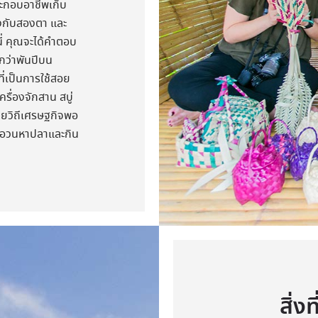
ระกอบอาชีพเก็บ
งกับสองตา และ
ี่ คุณจะได้คำตอบ
ากว่าพันปีบน
ที่เป็นการใช้สอย
รื่องจักสาน สบู่
วยวิถีเศรษฐกิจพอ
างอวนหาปลาและกิน
สิ่ง