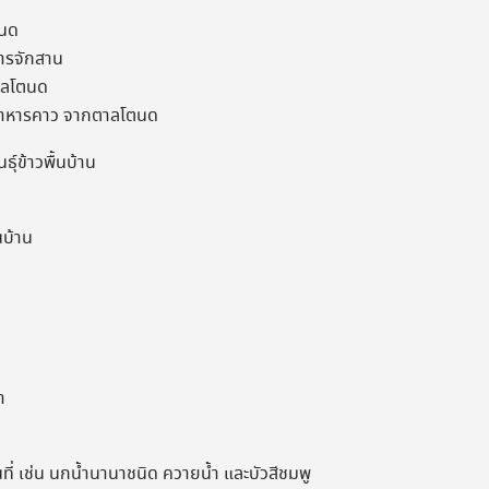
ตนด
ารจักสาน
าลโตนด
าหารคาว จากตาลโตนด
ธุ์ข้าวพื้นบ้าน
นบ้าน
า
ที่ เช่น นกน้ำนานาชนิด ควายน้ำ และบัวสีชมพู