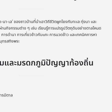
หนด-นา-เล’ ของชาวบ้านที่นำเอาวิถีชีวิตผูกโยงกับทะเล ทุ่งนา และ
นกิจกรรมต่าง ๆ เช่น เรียนรู้การแปรรูปวัตถุดิบอย่างตาลโหนด
น การดำนา การเกี่ยวข้าวกับแกะ การนวดข้าว และเทคนิคการหา
ุทรสทิงพระ
มและมรดกภูมิปัญญาท้องถิ่น
การมีตาล