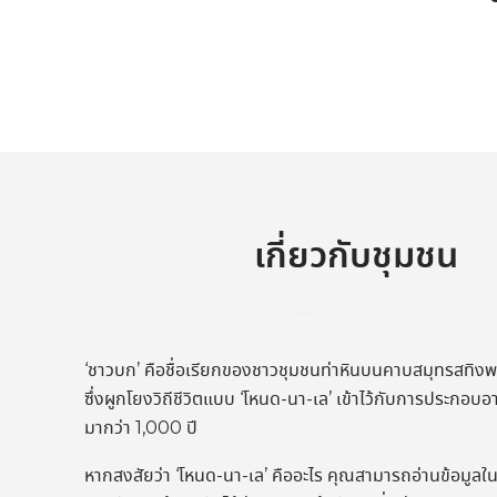
เกี่ยวกับชุมชน
‘ชาวบก’ คือชื่อเรียกของชาวชุมชนท่าหินบนคาบสมุทรสทิงพ
ซึ่งผูกโยงวิถีชีวิตแบบ ‘โหนด-นา-เล’ เข้าไว้กับการประกอบ
มากว่า 1,000 ปี
หากสงสัยว่า ‘โหนด-นา-เล’ คืออะไร คุณสามารถอ่านข้อมูลในอ